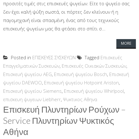
προσιτές τιμές στις επισκευές ψυγείων. Είτε το ψυγείο σας
δεν έχει καλή ψύξη σωστά, οι πόρτες δεν κλείνουν ή η
παγομηχανή είναι σπασμένη, ένας από τους τεχνικούς
επισκευής ψυγείων μας θα φτάσει στο σπίτι σ...
MORE
Posted in
ΕΠΙΣΚΕΥΕΣ ΣΥΣΚΕΥΩΝ
Tagged
Επισκευές
Επαγγελματικών Συσκευών
,
Επισκευές Οικιακών Συσκευών
,
Επισκευή ψυγείου AEG
,
Επισκευή ψυγείου Bosch
,
Επισκευή
ψυγείου DAEWOO
,
Επισκευή ψυγείου Hotpoint Ariston
,
Επισκευή ψυγείου Siemens
,
Επισκευή ψυγείου Whirlpool
,
επισκευη ψυγειων Liebherr
,
Ψυκτικος Αθηνα
Επισκευή Πλυντηρίων Ρούχων –
Service Πλυντηρίων Ψυκτικός
Αθήνα