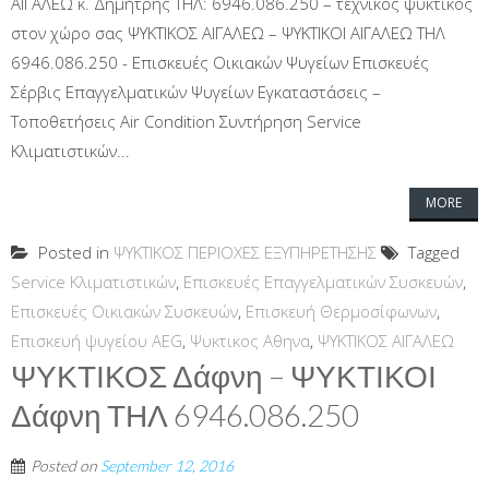
ΑΙΓΑΛΕΩ κ. Δημήτρης ΤΗΛ: 6946.086.250 – τεχνικός ψυκτικός
στον χώρο σας ΨΥΚΤΙΚΟΣ ΑΙΓΑΛΕΩ – ΨΥΚΤΙΚΟΙ ΑΙΓΑΛΕΩ ΤΗΛ
6946.086.250 - Επισκευές Οικιακών Ψυγείων Επισκευές
Σέρβις Επαγγελματικών Ψυγείων Εγκαταστάσεις –
Τοποθετήσεις Air Condition Συντήρηση Service
Κλιματιστικών...
MORE
Posted in
ΨΥΚΤΙΚΟΣ ΠΕΡΙΟΧΕΣ ΕΞΥΠΗΡΕΤΗΣΗΣ
Tagged
Service Κλιματιστικών
,
Επισκευές Επαγγελματικών Συσκευών
,
Επισκευές Οικιακών Συσκευών
,
Επισκευή Θερμοσίφωνων
,
Επισκευή ψυγείου AEG
,
Ψυκτικος Αθηνα
,
ΨΥΚΤΙΚΟΣ ΑΙΓΑΛΕΩ
ΨΥΚΤΙΚΟΣ Δάφνη – ΨΥΚΤΙΚΟΙ
Δάφνη ΤΗΛ 6946.086.250
Posted on
September 12, 2016