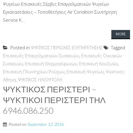
Ψυγείων Επισκευές Σέρβις Επαγγελματικών Ψυγείων
Εγκαταστάσεις – Τοποθετήσεις Air Condition Συντήρηση
Service Κ...
MORE
Posted in
ΨΥΚΤΙΚΟΣ ΠΕΡΙΟΧΕΣ ΕΞΥΠΗΡΕΤΗΣΗΣ
Tagged
Επισκευές Επαγγελματικών Συσκευών
,
Επισκευές Οικιακών
Συσκευών
,
Επισκευή Θερμοσίφωνων
,
Επισκευή Κουζινών
,
Επισκευή Πλυντηρίων Ρούχων
,
Επισκευή Ψυγείων
,
Ψυκτικος
Αθηνα
,
ΨΥΚΤΙΚΟΣ ΗΛΙΟΥΠΟΛΗ
ΨΥΚΤΙΚΟΣ ΠΕΡΙΣΤΕΡΙ –
ΨΥΚΤΙΚΟΙ ΠΕΡΙΣΤΕΡΙ ΤΗΛ
6946.086.250
Posted on
September 12, 2016