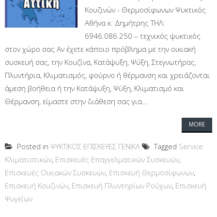
Κουζινών - Θερμοσίφωνων Ψυκτικός
Αθήνα κ. Δημήτρης ΤΗΛ:
6946.086.250 – τεχνικός ψυκτικός
στον χώρο σας Αν έχετε κάποιο πρόβλημα με την οικιακή
συσκευή σας, την Κουζίνα, Κατάψυξη, Ψύξη, Στεγνωτήρας,
Πλυντήρια, Κλιματισμός, φούρνο ή θέρμανση και χρειάζονται
άμεση βοήθεια ή την Κατάψυξη, Ψύξη, Κλιματισμό και
Θέρμανση, είμαστε στην διάθεση σας για...
MORE
Posted in
ΨΥΚΤΙΚΟΣ ΕΠΙΣΚΕΥΕΣ ΓΕΝΙΚΑ
Tagged
Service
Κλιματιστικών
,
Επισκευές Επαγγελματικών Συσκευών
,
Επισκευές Οικιακών Συσκευών
,
Επισκευή Θερμοσίφωνων
,
Επισκευή Κουζινών
,
Επισκευή Πλυντηρίων Ρούχων
,
Επισκευή
Ψυγείων