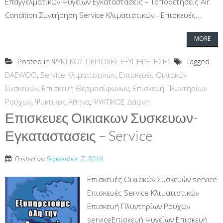
Επαγγελματικών Ψυγείων Εγκαταστάσεις – Τοποθετήσεις Air
Condition Συντήρηση Service Κλιματιστικών - Επισκευές...
MORE
Posted in
ΨΥΚΤΙΚΟΣ ΠΕΡΙΟΧΕΣ ΕΞΥΠΗΡΕΤΗΣΗΣ
Tagged
DAEWOO
,
Service Κλιματιστικών
,
Επισκευές Οικιακών
Συσκευών
,
Επισκευή Θερμοσίφωνων
,
Επισκευή Πλυντηρίων
Ρούχων
,
Ψυκτικος Αθηνα
,
ΨΥΚΤΙΚΟΣ Δάφνη
Επισκευες Οικιακων Συσκευων-
Εγκαταστασεις – Service
Posted on
September 7, 2016
Επισκευές Οικιακών Συσκευών service
Επισκευές Service Κλιματιστικών
Επισκευή Πλυντηρίων Ρούχων
serviceΕπισκευή Ψυγείων Επισκευή