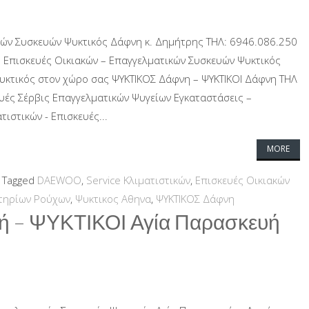
κών Συσκευών Ψυκτικός Δάφνη κ. Δημήτρης ΤΗΛ: 6946.086.250
η Επισκευές Οικιακών – Επαγγελματικών Συσκευών Ψυκτικός
ψυκτικός στον χώρο σας ΨΥΚΤΙΚΟΣ Δάφνη – ΨΥΚΤΙΚΟΙ Δάφνη ΤΗΛ
υές Σέρβις Επαγγελματικών Ψυγείων Εγκαταστάσεις –
τιστικών - Επισκευές...
MORE
Tagged
DAEWOO
,
Service Κλιματιστικών
,
Επισκευές Οικιακών
τηρίων Ρούχων
,
Ψυκτικος Αθηνα
,
ΨΥΚΤΙΚΟΣ Δάφνη
 – ΨΥΚΤΙΚΟΙ Αγία Παρασκευή