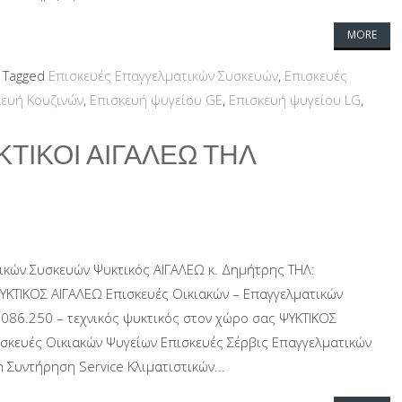
MORE
Tagged
Επισκευές Επαγγελματικών Συσκευών
,
Επισκευές
κευή Κουζινών
,
Επισκευή ψυγείου GE
,
Επισκευή ψυγείου LG
,
ΚΤΙΚΟΙ ΑΙΓΑΛΕΩ ΤΗΛ
ικών Συσκευών Ψυκτικός ΑΙΓΑΛΕΩ κ. Δημήτρης ΤΗΛ:
ΥΚΤΙΚΟΣ ΑΙΓΑΛΕΩ Επισκευές Οικιακών – Επαγγελματικών
086.250 – τεχνικός ψυκτικός στον χώρο σας ΨΥΚΤΙΚΟΣ
ισκευές Οικιακών Ψυγείων Επισκευές Σέρβις Επαγγελματικών
 Συντήρηση Service Κλιματιστικών...