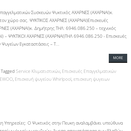
Επαγγελματικών Συσκευών Ψυκτικός ΑΧΑΡΝΕΣ (ΑΧΑΡΝΑΙ)κ.
στον χώρο σας. ΨΥΚΤΙΚΟΣ ΑΧΑΡΝΕΣ (ΑΧΑΡΝΑΙ)Επισκευές
ΝΕΣ (ΑΧΑΡΝΑΙ)κ. Δημήτρης ΤΗΛ: 6946.086.250 – τεχνικός
) – ΨΥΚΤΙΚΟΙ ΑΧΑΡΝΕΣ (ΑΧΑΡΝΑΙ)ΤΗΛ 6946.086.250 - Επισκευές
Ψυγείων Εγκαταστάσεις – Τ...
MORE
Tagged
Service Κλιματιστικών
,
Επισκευές Επαγγελματικών
DAEWOO
,
Επισκευή ψυγείου Whirlpool
,
επισκευη ψυγειων
υκη Υπηρεσίες: Ο Ψυκτικός στην Πευκη αναλαμβάνει υπεύθυνα
υντηρίων ψυγείων κουζινών. Άμεση αποκατάσταση των βλαβών