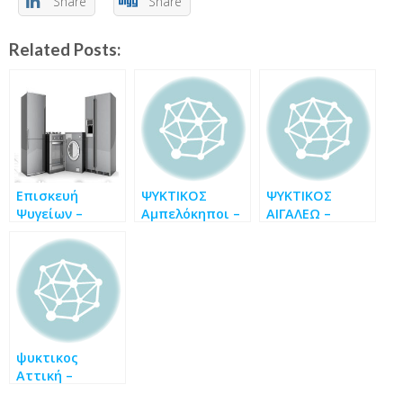
Share
Share
Related Posts:
Επισκευή
ΨΥΚΤΙΚΟΣ
ΨΥΚΤΙΚΟΣ
Ψυγείων –
Αμπελόκηποι –
ΑΙΓΑΛΕΩ –
Service
ΨΥΚΤΙΚΟΙ ΤΗΛ
ΨΥΚΤΙΚΟΙ
Ψυκτικός Αθήνα
6946.086.250
ΑΙΓΑΛΕΩ ΤΗΛ
6946.086.250
ψυκτικος
Αττική –
ψυκτικές