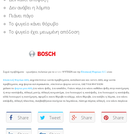
Δεν ανάβει η λάμπα
Πιάνει πάγο
Το ψυγείο κάνει θόρυβο
Το ψυγείο έχει μειωμένη απόδοση
Συχνά προβλήματα – ερωτήσεις πελατών για το service ΨΥΓΕΙΩΝ και την
Επισκευή Ψυγείων AEG
είναι
Επισκευή Ψυγείων AEG
, aeg electrolux santo προβληματα, ανταλακτικα και servis AEG, aeg santo
προβληματα, aeg ψυγεια αντιπροσωπεία , electrolux ψυγειο servise, ΛΑΣΤΙΧΑ ΨΗΓΕΙΩΝ
χαλασε το
ψυγειο μου AEG
,Δεν κάνει ψύξη, Δεν αποδίδει, Πιάνει πάγο,Δεν κάνει καθόλου ψύξη στην συντήρηση
ή στην κατάψυξη, Αλλαγή μοτέρ, Αλλαγή ανεμιστήρα, Δεν λειτουργεί η κατάψυξη, Δεν λειτουργεί η κατάψυξη
αλλά λειτουργεί η συντήρηση, σφυρίζει κανει θόρυβο το αλάρμ, κάνει θόρυβο, Δεν ανάβει η λάμπα, Δεν κάνει
απόψυξη, Αλλαγή πλακέτας, Αναβοσβήνουν συνέχεια τα λαμπάκια, Λάστιχο πόρτας αλλαγή, Δεν κάνει παγάκια
Share
Tweet
Share
Share